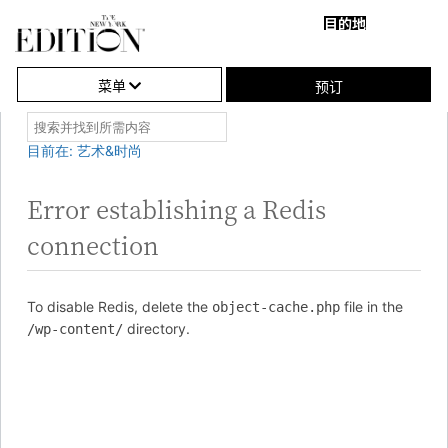
目的地
关
单
闭
击
菜单
预订
导
打
搜
索
航
开
目前在: 艺术&时尚
并
或
找
到
Error establishing a Redis
关
所
需
connection
闭
内
容
导
航
To disable Redis, delete the
file in the
object-cache.php
directory.
/wp-content/