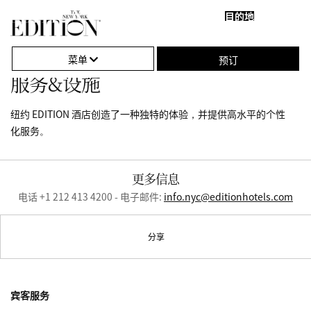
目的地
关
单
闭
击
菜单
预订
导
打
服务&设施
航
开
纽约 EDITION 酒店创造了一种独特的体验，并提供高水平的个性
或
化服务。
关
闭
更多信息
导
电话 +1 212 413 4200 - 电子邮件:
info.nyc@editionhotels.com
航
分享
宾客服务