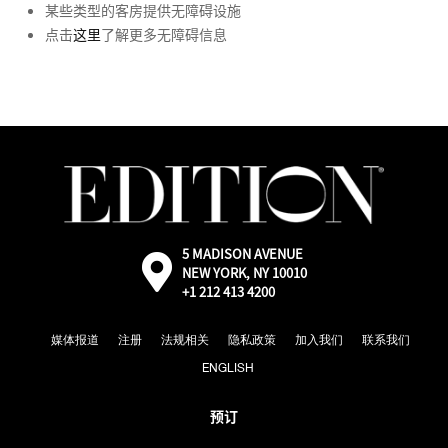
某些类型的客房提供无障碍设施
点击
这里
了解更多无障碍信息
5 MADISON AVENUE
外
NEW YORK, NY 10010
部：
+1 212 413 4200
通
过
Google
媒体报道
注册
法规相关
隐私政策
加入我们
联系我们
地
图
ENGLISH
前
往
预订
© 2026 EDITION 酒店版权所有.
地
图