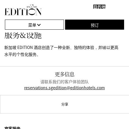
目的地
关
单
闭
击
菜单
预订
导
打
服务&设施
航
开
新加坡 EDITION 酒店创造了一种全新、独特的体验，并辅以更高
或
水平的个性化服务。
关
闭
更多信息
导
请联系我们的客户体验团队
reservations.sgedition@editionhotels.com
航
分享
宾客服务