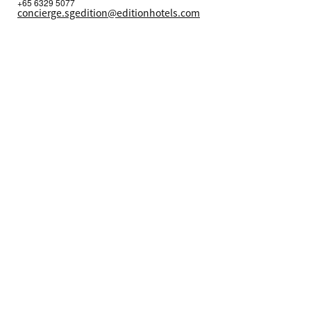
+65 6329 5077
concierge.sgedition@editionhotels.com