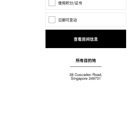
使用积分/证书
奖
励
积
分
日期可变动
日
期
变
动
所有目的地
38 Cuscaden Road,
Singapore 249731