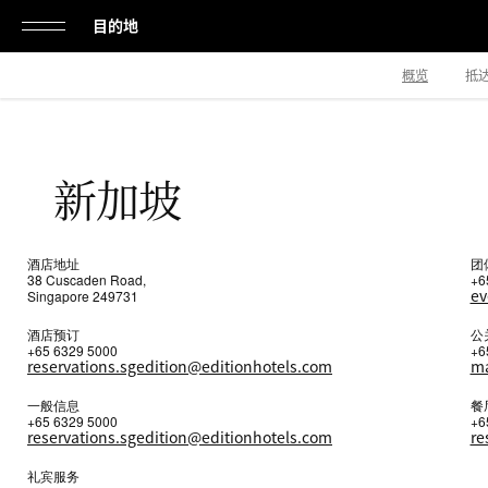
目的地
单
概览
抵
击
打
开
联
新加坡
或
系
我
关
们
闭
酒店地址
团
38 Cuscaden Road,
+6
导
ev
Singapore 249731
航
酒店预订
公
+65 6329 5000
+6
reservations.sgedition@editionhotels.com
ma
一般信息
餐
+65 6329 5000
+6
reservations.sgedition@editionhotels.com
re
礼宾服务