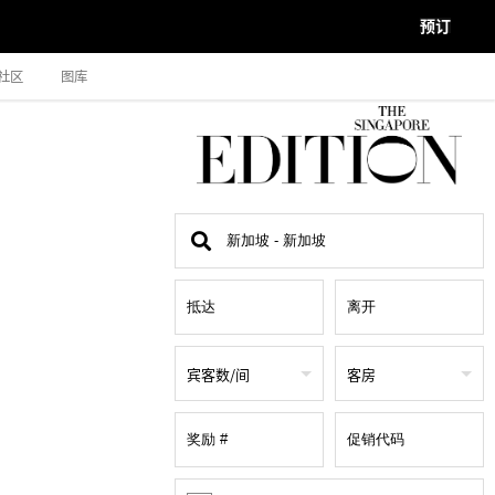
预订
社区
图库
查
找
地
点
宾客数/间
客房