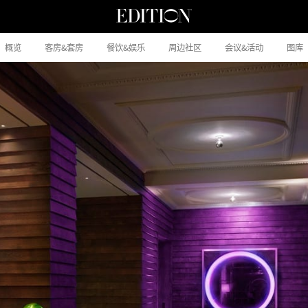
概览
客房&套房
餐饮&娱乐
周边社区
会议&活动
图库