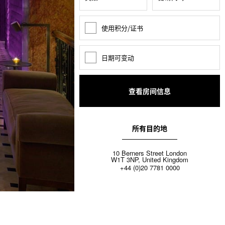
使用积分/证书
奖
励
积
分
日期可变动
日
期
变
动
所有目的地
10 Berners Street London
W1T 3NP, United Kingdom
+44 (0)20 7781 0000