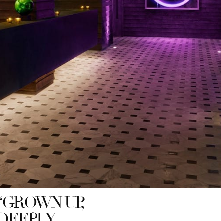
“GROWN UP,
DEEPLY