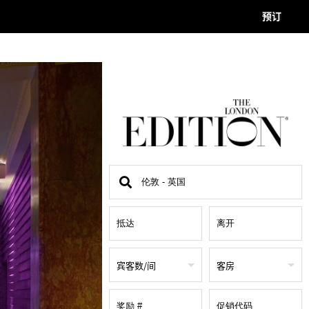
预订
查
找
地
点
宾客数/间
客房