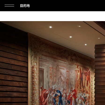
目的地
单
击
打
开
或
关
闭
导
航