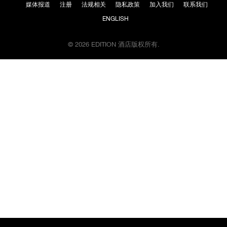
地
媒体报道
注册
法规相关
隐私政策
加入我们
联系我们
图
ENGLISH
前
往
地
© 2026 EDITION 酒店版权所有.
图
位
置