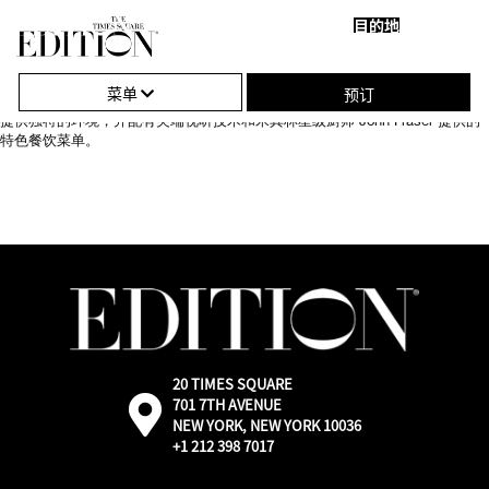
目的地
关
单
亲密活动。奢华活动。专业活动。难忘的印象。无论何种场合，时代广场
闭
击
EDITION 酒店都能为您带来与酒店现代美学相契合的非凡体验，并反映出酒店
菜单
预订
所处的动感位置。酒店拥有超过 17,000 平方英尺的活动空间，可为任何活动
导
打
提供独特的环境，并配有尖端视听技术和米其林星级厨师 John Fraser 提供的
特色餐饮菜单。
航
开
或
关
闭
导
航
20 TIMES SQUARE
外
701 7TH AVENUE
部：
NEW YORK, NEW YORK 10036
通
+1 212 398 7017
过
Google