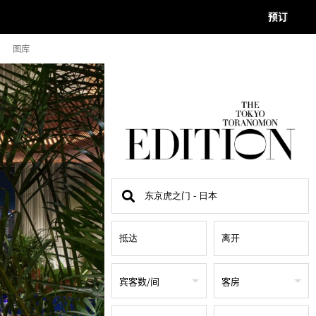
预订
图库
查
找
地
点
宾客数/间
客房