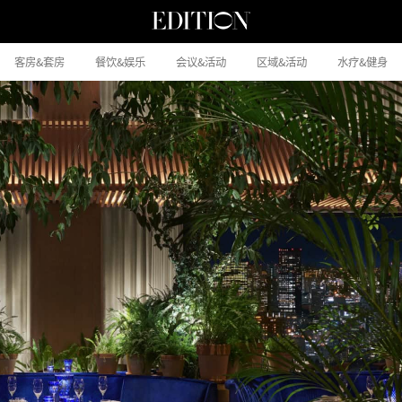
客房&套房
餐饮&娱乐
会议&活动
区域&活动
水疗&健身