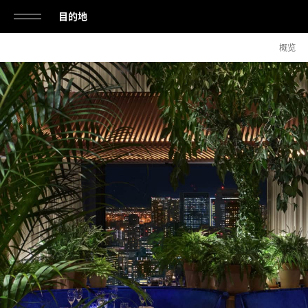
目的地
单
放
概览
击
松
&
打
用
餐
开
或
关
闭
导
航