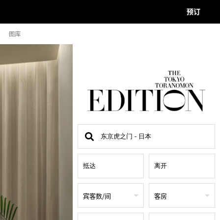
预订
图库
查
找
地
点
宾客数/间
客房