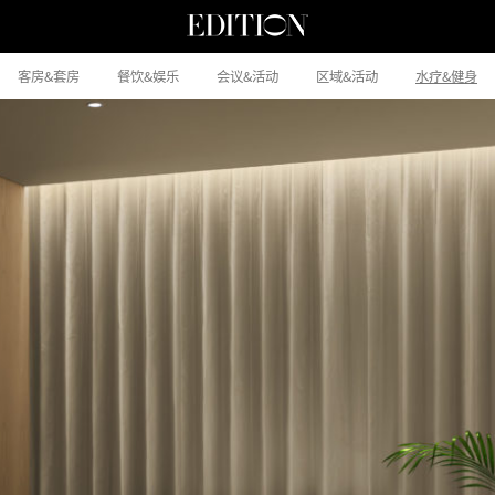
客房&套房
餐饮&娱乐
会议&活动
区域&活动
水疗&健身