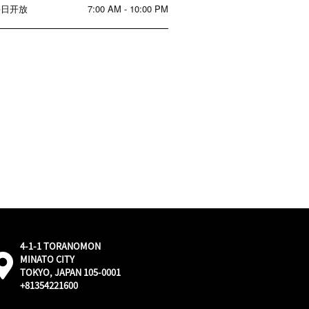
每日开放
7:00 AM - 10:00 PM
4-1-1 TORANOMON
外
MINATO CITY
部：
TOKYO, JAPAN 105-0001
通
+81354221600
过