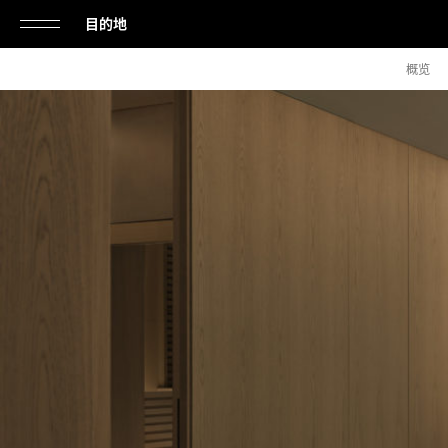
目的地
单
概览
击
打
开
或
关
闭
导
航