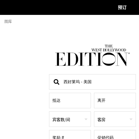
预订
图库
查
找
地
点
宾客数/间
客房