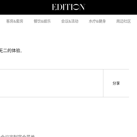
客房&套房
餐饮&娱乐
会议&活动
水疗&健身
周边社区
一无二的体验。
分享
务会议定制宴会菜单