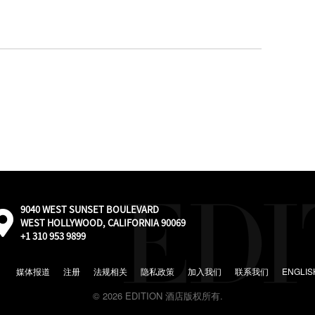
9040 WEST SUNSET BOULEVARD
外
WEST HOLLYWOOD, CALIFORNIA 90069
部：
+1 310 953 9899
通
过
Google
媒体报道
注册
法规相关
隐私政策
加入我们
联系我们
ENGLIS
地
© 2026 EDITION 酒店版权所有.
图
前