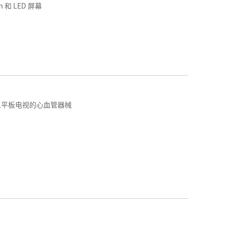
 和 LED 屏幕
人平板电视的心血管器械