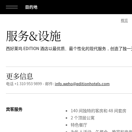
目的地
单
概览
击
服务&设施
打
开
西好莱坞 EDITION 酒店以最优质、最个性化的现代服务，创造了独
或
关
闭
更多信息
导
电话 +1 310 953 9899 - 邮件:
info.weho@editionhotels.com
航
宾客服务
140 间独特的客房和 48 间套房
2 个顶层公寓
特色餐厅
为私人活动、午餐会、晚宴和商