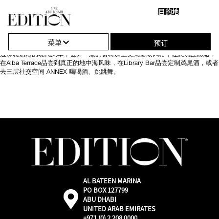
目的地
关
单
在阿布扎比 EDITION 酒店令人惊叹的场所享受令人难以置信的餐饮和夜生活体
闭
击
验。在开放式厨房环境中享用当地食材和特别采购的产品，前往Market吃早
菜单
预订
餐，体验富有想象力、无浪费的健康生活方式。在Oak Room品尝典型的、经
导
打
过深思熟虑的现代菜单，世界一流的食材加上英式摇滚风格，让您流连忘返；
在Alba Terrace品尝到真正的地中海风味，在Library Bar品尝定制鸡尾酒，或者
航
开
去三层社交空间 ANNEX 喝喝酒、跳跳舞。
或
关
闭
导
航
AL BATEEN MARINA
PO BOX 127799
外
ABU DHABI
部：
UNITED ARAB EMIRATES
通
+971 (0) 2 208 0000