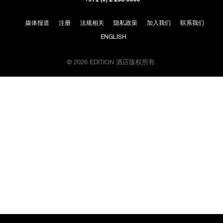
过
Google
地
媒体报道
注册
法规相关
隐私政策
加入我们
联系我们
图
前
ENGLISH
往
地
© 2026 EDITION 酒店版权所有.
图
位
置