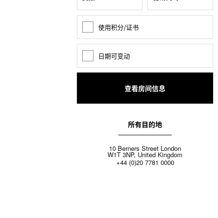
使用积分/证书
奖
励
积
分
日期可变动
日
期
变
动
所有目的地
10 Berners Street London
W1T 3NP, United Kingdom
+44 (0)20 7781 0000