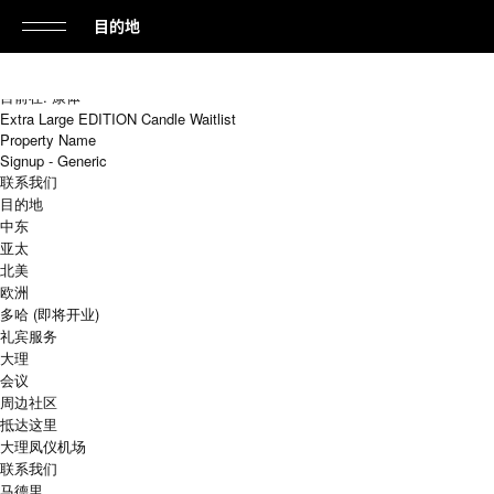
目的地
单
搜
击
索
目前在: 康体
并
打
Extra Large EDITION Candle Waitlist
找
Property Name
到
开
Signup - Generic
所
联系我们
或
需
目的地
内
中东
关
容
亚太
闭
北美
欧洲
导
多哈 (即将开业)
航
礼宾服务
大理
会议
周边社区
抵达这里
大理凤仪机场
联系我们
马德里