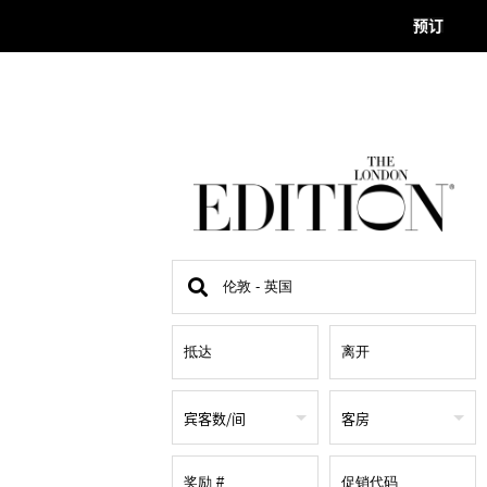
预订
查
找
地
点
宾客数/间
客房