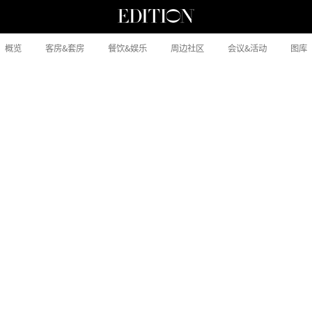
概览
客房&套房
餐饮&娱乐
周边社区
会议&活动
图库