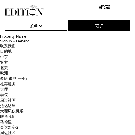
目的地
关
单
搜
闭
击
索
菜单
预订
目前在: 艺术
并
Extra Large EDITION Candle Waitlist
导
打
找
Property Name
到
Signup - Generic
航
开
所
联系我们
需
目的地
或
内
中东
容
关
亚太
北美
闭
欧洲
多哈 (即将开业)
导
礼宾服务
大理
航
会议
周边社区
抵达这里
大理凤仪机场
联系我们
马德里
会议&活动
周边社区