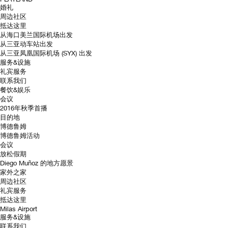
婚礼
周边社区
抵达这里
从海口美兰国际机场出发
从三亚动车站出发
从三亚凤凰国际机场 (SYX) 出发
服务&设施
礼宾服务
联系我们
餐饮&娱乐
会议
2016年秋季首播
目的地
博德鲁姆
博德鲁姆活动
会议
放松假期
Diego Muñoz 的地方愿景
家外之家
周边社区
礼宾服务
抵达这里
Milas Airport
服务&设施
联系我们