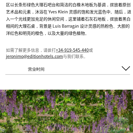
区以长条形绿色大理石吧台和简洁的白橡木地板为基调，摆放着原创
艺术品和元素，沐浴在 Yves Klein 灵感的饱和发光蓝色中。随后，进
入一个光线更加充足的休闲空间，这里铺着石灰石地板，摆放着黑白
相间的大理石桌，背景是 Luis Barragán 设计灵感的热粉色、大胆的
洋红色和明亮的橙色，以及大量的绿色植物。
如需了解更多信息，请拨打
+34-919-545-440
或
jeronimo@editionhotels.com
与我们联系。
营业时间
每日开放
周日至周三
7:00 AM - 11:00 AM
周四至周六
1:00 PM - 12:00 AM
1:00 PM - 1:00 AM