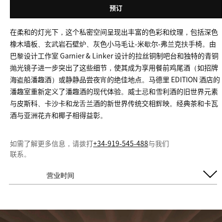
预订
在柔和的灯光下，这个私密空间呈现出丰富的色彩和纹理，包括深色
橡木墙板、玄武岩石壁炉、灰色小马毛让-米歇尔-弗兰克扶手椅。由
巴黎设计工作室 Garnier & Linker 设计的拉丝铜制吧台和独特的青铜
抛光镜子进一步突出了这些细节，使其成为享用餐前鸡尾酒（如招牌
海盗船潘趣酒）或静静品尝夜宵的绝佳地点。马德里 EDITION 酒店的
潘趣室重新定义了潘趣酒的现代体验。威士忌和雪利酒的旧世界元素
与皮斯科、卡沙卡和龙舌兰酒的新世界传统交相辉映。经典茶和卡瓦
酒与亚洲花卉和椰子相得益彰。
如需了解更多信息，请拨打
+34-919-545-488
与我们
联系。
营业时间
周四至周六
7:00 PM - 2:00 AM