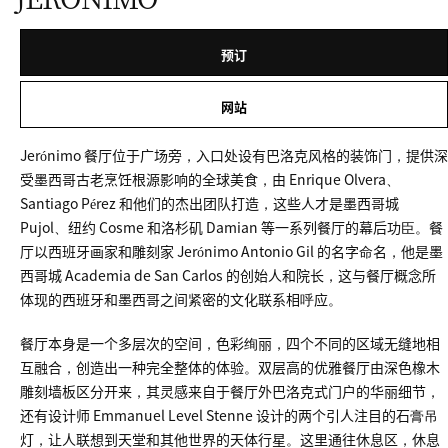
预订
网站
Jerónimo 餐厅位于广场旁，入口处设有巴洛克风格的装饰门，提供深
受墨西哥古老烹饪根源影响的全球美食，由 Enrique Olvera、
Santiago Pérez 和他们的杰出团队打造，这些人才是墨西哥城
Pujol、纽约 Cosme 和洛杉矶 Damian 等一系列餐厅的幕后功臣。餐
厅以西班牙画家和雕刻家 Jerónimo Antonio Gil 的名字命名，他是墨
西哥城 Academia de San Carlos 的创始人和院长，这与餐厅概念所
体现的西班牙和墨西哥之间紧密的文化联系相呼应。
餐厅本身是一个多层次的空间，色彩绚丽，四个不同的区域无缝地相
互融合，创造出一种完全整体的体验。双层高的优雅餐厅由深色橡木
雕刻墙板区分开来，其灵感来自于餐厅外巴洛克式门户的华丽细节，
还有设计师 Emmanuel Level Stenne 设计的两个引人注目的石膏吊
灯，让人联想到天堂和其他世界的天体行星。这里通往休息区，休息