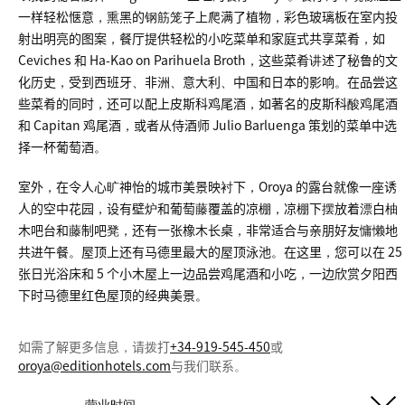
一样轻松惬意，熏黑的钢筋笼子上爬满了植物，彩色玻璃板在室内投
射出明亮的图案，餐厅提供轻松的小吃菜单和家庭式共享菜肴，如
Ceviches 和 Ha-Kao on Parihuela Broth，这些菜肴讲述了秘鲁的文
化历史，受到西班牙、非洲、意大利、中国和日本的影响。在品尝这
些菜肴的同时，还可以配上皮斯科鸡尾酒，如著名的皮斯科酸鸡尾酒
和 Capitan 鸡尾酒，或者从侍酒师 Julio Barluenga 策划的菜单中选
择一杯葡萄酒。
室外，在令人心旷神怡的城市美景映衬下，Oroya 的露台就像一座诱
人的空中花园，设有壁炉和葡萄藤覆盖的凉棚，凉棚下摆放着漂白柚
木吧台和藤制吧凳，还有一张橡木长桌，非常适合与亲朋好友慵懒地
共进午餐。屋顶上还有马德里最大的屋顶泳池。在这里，您可以在 25
张日光浴床和 5 个小木屋上一边品尝鸡尾酒和小吃，一边欣赏夕阳西
下时马德里红色屋顶的经典美景。
如需了解更多信息，请拨打
+34-919-545-450
或
oroya@editionhotels.com
与我们联系。