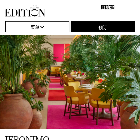
目的地
关
单
Jeronimo
闭
击
菜单
预订
导
打
航
开
或
关
闭
导
航
JERONIMO