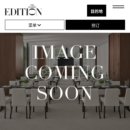
目的地
关
单
Next
Close
闭
击
菜单
预订
导
打
航
开
或
关
闭
导
航