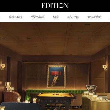
览
客房&套房
餐饮&娱乐
健身
周边社区
会议&活动