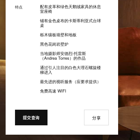
配有皮革和绿色天鹅绒家具的休息
特点
室座椅
铺有金色桌布的卡斯蒂利亚式台球
桌
栎木镶板墙壁和地板
黑色花岗岩壁炉
当地摄影师安德烈-托雷斯
（Andrea Torres）的作品
通过引人注目的白色大理石螺旋楼
梯进入
最先进的视听服务（应要求提供）
免费高速 WIFI
提交查询
分享