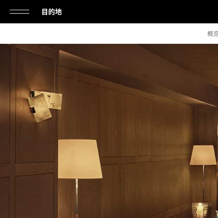
目的地
单
概
击
打
开
或
关
闭
导
航