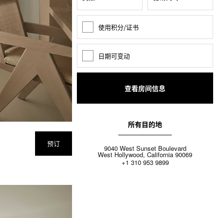
使用积分/证书
奖
励
积
分
日期可变动
日
期
变
动
所有目的地
预订
9040 West Sunset Boulevard
West Hollywood, California 90069
+1 310 953 9899