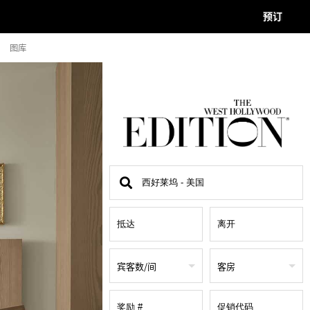
预订
图库
查
找
地
点
宾客数/间
客房