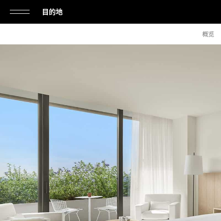
目的地
单
概览
击
打
开
或
关
闭
导
航