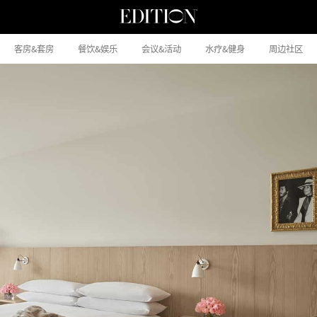
客房&套房
餐饮&娱乐
会议&活动
水疗&健身
周边社区