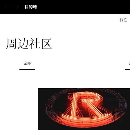
目的地
单
概览
击
打
周边社区
开
或
关
全部
闭
导
航