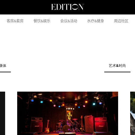
客房&套房
餐饮&娱乐
会议&活动
水疗&健身
周边社区
康体
艺术&时尚