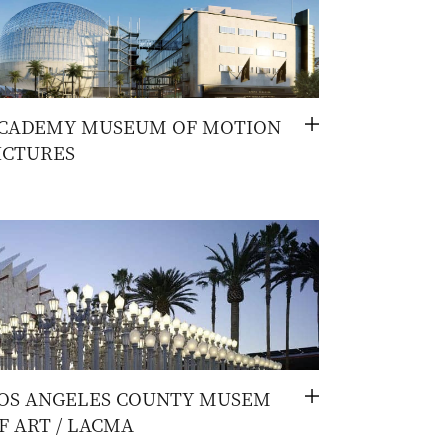
CADEMY MUSEUM OF MOTION
切
ICTURES
换
OS ANGELES COUNTY MUSEM
切
F ART / LACMA
换