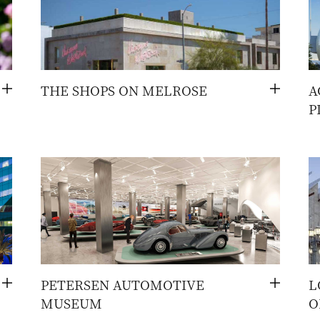
THE SHOPS ON MELROSE
A
切
切
P
换
换
PETERSEN AUTOMOTIVE
L
切
切
MUSEUM
O
换
换