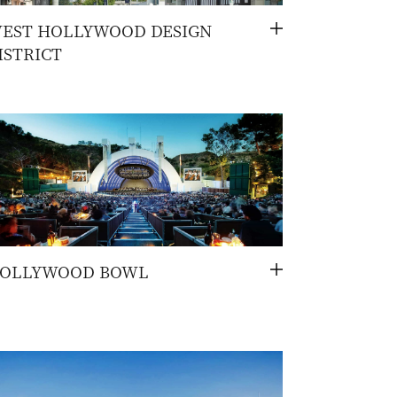
EST HOLLYWOOD DESIGN
切
ISTRICT
换
OLLYWOOD BOWL
切
换