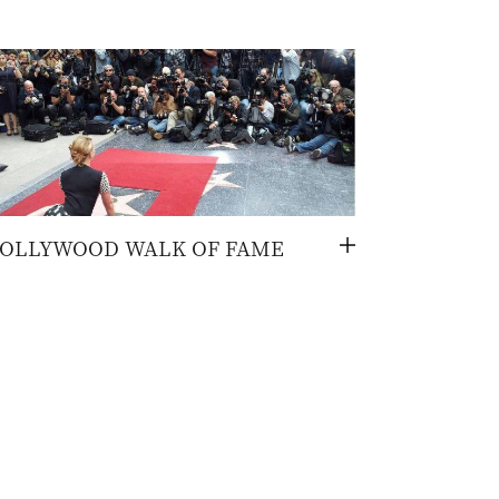
OLLYWOOD WALK OF FAME
切
换