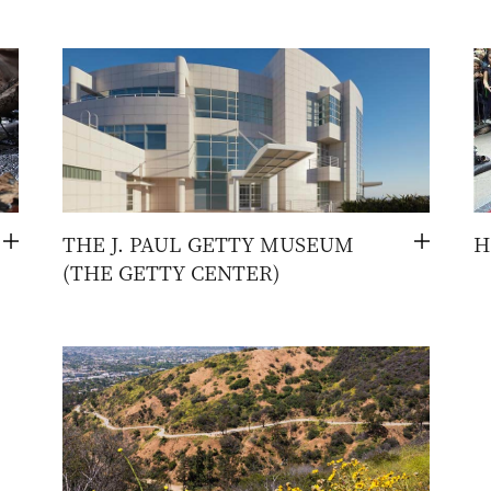
THE J. PAUL GETTY MUSEUM
H
切
切
(THE GETTY CENTER)
换
换