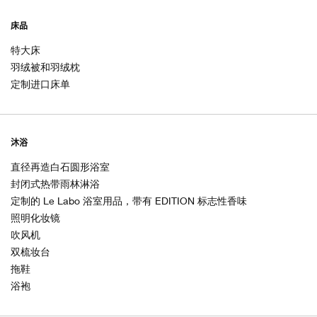
床品
特大床
羽绒被和羽绒枕
定制进口床单
沐浴
直径再造白石圆形浴室
封闭式热带雨林淋浴
定制的 Le Labo 浴室用品，带有 EDITION 标志性香味
照明化妆镜
吹风机
双梳妆台
拖鞋
浴袍