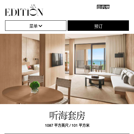
目的地
关
单
闭
击
菜单
预订
导
打
航
开
或
关
闭
导
航
听海套房
1087 平方英尺 / 101 平方米