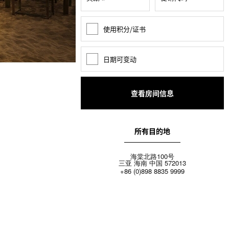
使用积分/证书
奖
励
积
分
日期可变动
日
期
变
动
所有目的地
海棠北路100号
三亚 海南 中国 572013
+86 (0)898 8835 9999