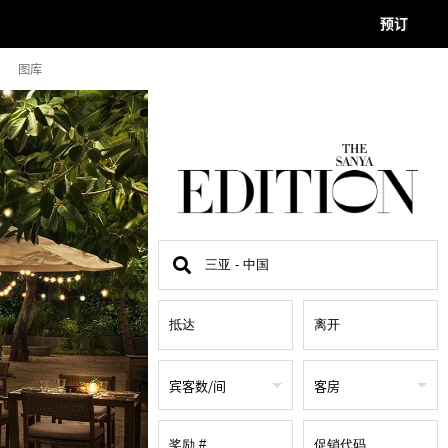
预订
图库
查
找
地
点
宾客数/间
客房