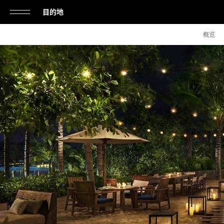
目的地
单
海
概览
击
滩
烧
打
烤
餐
开
厅
或
关
闭
导
航