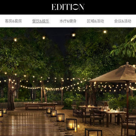
客房&套房
餐饮&娱乐
水疗&健身
区域&活动
会议&活动