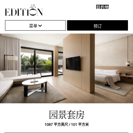
目的地
关
单
闭
击
菜单
预订
导
打
航
开
或
关
闭
导
航
园景套房
1087 平方英尺 / 101 平方米