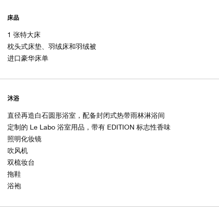
床品
1 张特大床
枕头式床垫、羽绒床和羽绒被
进口豪华床单
沐浴
直径再造白石圆形浴室，配备封闭式热带雨林淋浴间
定制的 Le Labo 浴室用品，带有 EDITION 标志性香味
照明化妆镜
吹风机
双梳妆台
拖鞋
浴袍