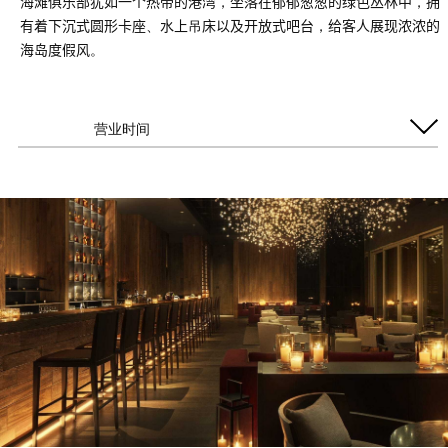
海滩俱乐部犹如一个热带的港湾，坐落在郁郁葱葱的绿色丛林中，拥
有着下沉式圆形卡座、水上吊床以及开放式吧台，给客人展现浓浓的
海岛度假风。
营业时间
每日开放
11:00 AM - 8:00 PM (仅
限成人)