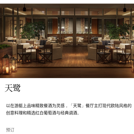
晚餐
5:30 PM - 10:00 PM
天鹭
以在游艇上品味精致餐酒为灵感，「天鹭」餐厅主打现代欧陆风格的
创意料理和精选红白葡萄酒与经典调酒。
预订