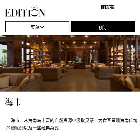
目的地
关
单
海
闭
击
市
菜单
预订
导
打
航
开
或
关
闭
导
航
海市
「海市」从海南岛丰富的自然资源中汲取灵感，为食客呈现海南传统
的糟粕醋以及一些经典菜式。