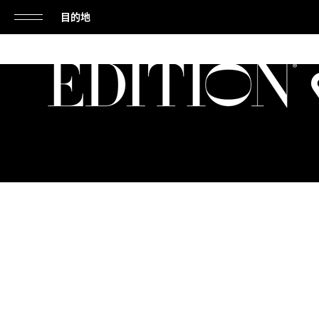
目的地
单
击
打
开
或
关
闭
导
航