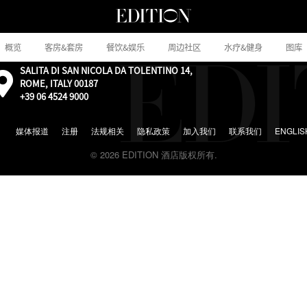
概览
客房&套房
餐饮&娱乐
周边社区
水疗&健身
图库
SALITA DI SAN NICOLA DA TOLENTINO 14,
外
ROME, ITALY 00187
部：
+39 06 4524 9000
通
过
Google
媒体报道
注册
法规相关
隐私政策
加入我们
联系我们
ENGLIS
地
© 2026 EDITION 酒店版权所有.
图
前
往
地
图
位
置