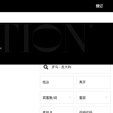
预订
H
查
找
地
点
宾客数/间
客房