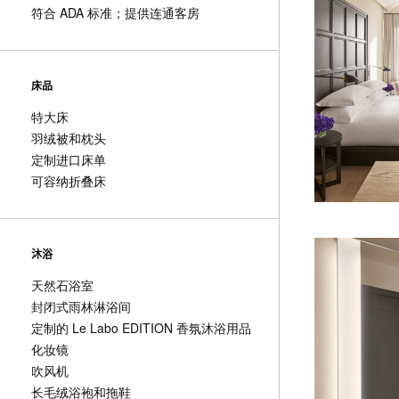
符合 ADA 标准；提供连通客房
床品
特大床
羽绒被和枕头
定制进口床单
可容纳折叠床
沐浴
天然石浴室
封闭式雨林淋浴间
定制的 Le Labo EDITION 香氛沐浴用品
化妆镜
吹风机
长毛绒浴袍和拖鞋