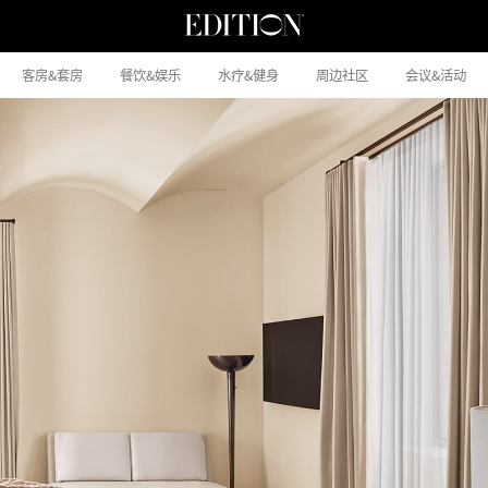
客房&套房
餐饮&娱乐
水疗&健身
周边社区
会议&活动