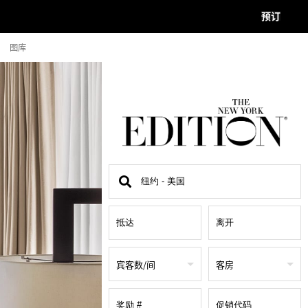
预订
图库
查
找
地
点
宾客数/间
客房