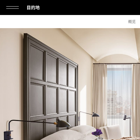
目的地
单
概览
击
打
开
或
关
闭
导
航