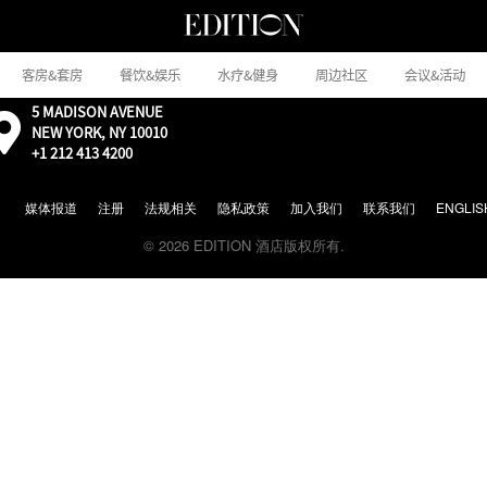
客房&套房
餐饮&娱乐
水疗&健身
周边社区
会议&活动
5 MADISON AVENUE
外
NEW YORK, NY 10010
部：
+1 212 413 4200
通
过
Google
媒体报道
注册
法规相关
隐私政策
加入我们
联系我们
ENGLIS
地
© 2026 EDITION 酒店版权所有.
图
前
往
地
图
位
置