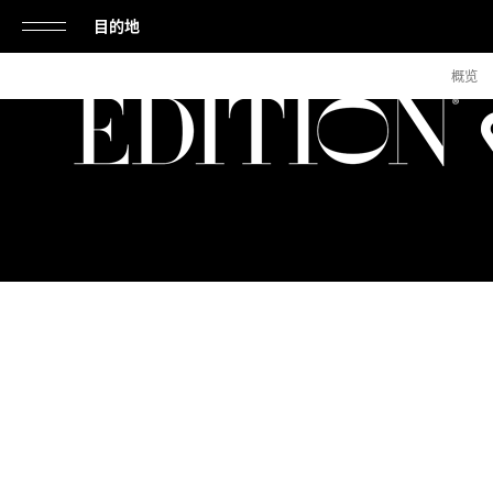
目的地
单
概览
击
打
开
或
关
闭
导
航