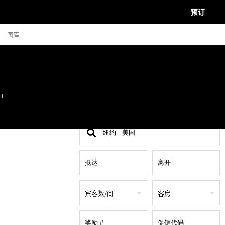
预订
图库
H
查
找
地
点
宾客数/间
客房