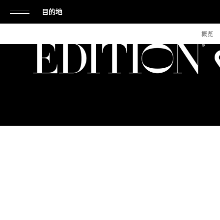
目的地
单
概览
击
打
开
或
关
闭
导
航