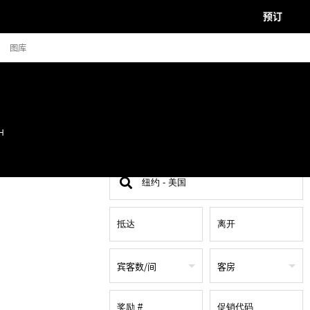
预订
图库
H
查
找
地
点
宾客数/间
客房