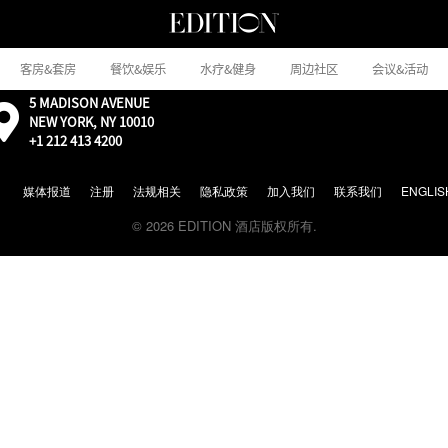
客房&套房
餐饮&娱乐
水疗&健身
周边社区
会议&活动
5 MADISON AVENUE
外
NEW YORK, NY 10010
部：
+1 212 413 4200
通
过
Google
媒体报道
注册
法规相关
隐私政策
加入我们
联系我们
ENGLIS
地
© 2026 EDITION 酒店版权所有.
图
前
往
地
图
位
置