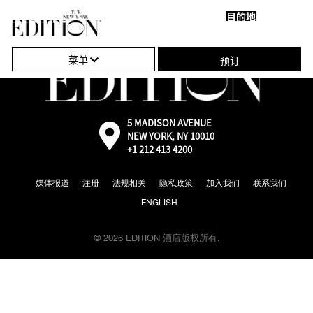
目的地
关
单
闭
击
菜单
预订
导
打
航
开
或
5 MADISON AVENUE
外
NEW YORK, NY 10010
部：
关
+1 212 413 4200
通
过
闭
Google
媒体报道
注册
法规相关
隐私政策
加入我们
联系我们
地
导
图
ENGLISH
航
前
往
© 2026 EDITION 酒店版权所有.
地
图
位
置