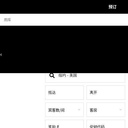
预订
图库
H
查
找
地
点
宾客数/间
客房