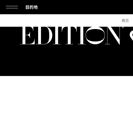
目的地
单
概览
击
打
开
或
关
闭
导
航