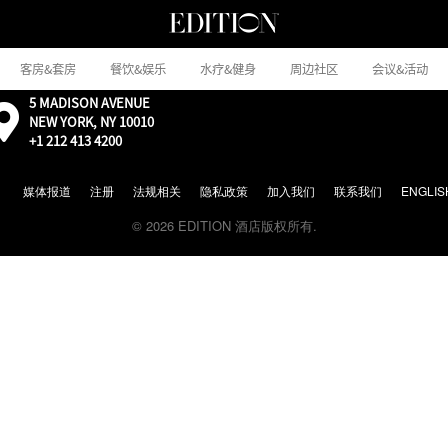
客房&套房
餐饮&娱乐
水疗&健身
周边社区
会议&活动
5 MADISON AVENUE
外
NEW YORK, NY 10010
部：
+1 212 413 4200
通
过
Google
媒体报道
注册
法规相关
隐私政策
加入我们
联系我们
ENGLIS
地
© 2026 EDITION 酒店版权所有.
图
前
往
地
图
位
置