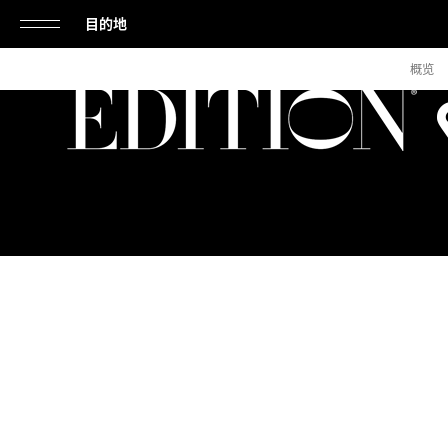
目的地
单
概览
击
打
开
或
关
闭
导
航