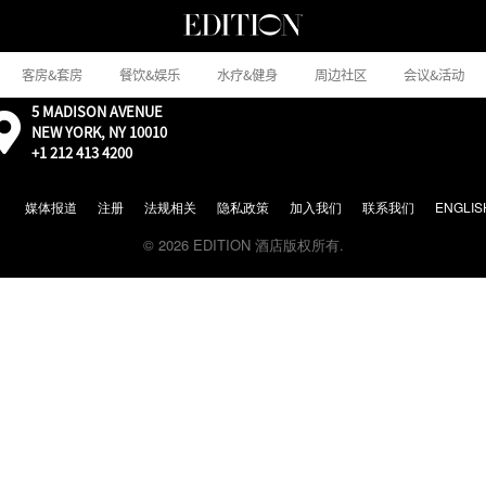
客房&套房
餐饮&娱乐
水疗&健身
周边社区
会议&活动
5 MADISON AVENUE
外
NEW YORK, NY 10010
部：
+1 212 413 4200
通
过
Google
媒体报道
注册
法规相关
隐私政策
加入我们
联系我们
ENGLIS
地
© 2026 EDITION 酒店版权所有.
图
前
往
地
图
位
置