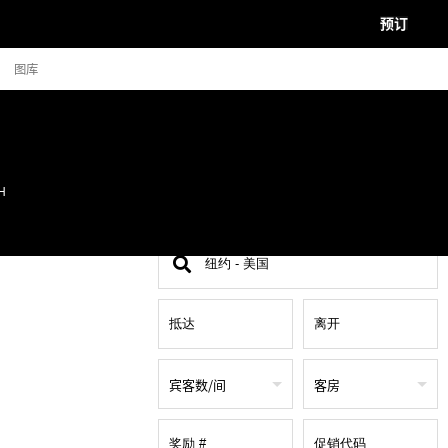
预订
图库
H
查
找
地
点
宾客数/间
客房