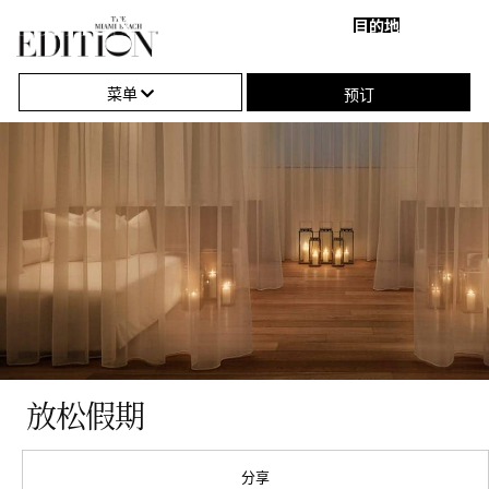
目的地
关
单
闭
击
菜单
预订
导
打
航
开
或
关
闭
导
航
放松假期
分享