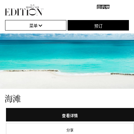
目的地
关
单
海
闭
击
滩
菜单
预订
导
打
航
开
或
关
闭
导
航
海滩
查看详情
分享