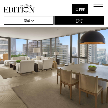
目的地
关
单
Next
Close
闭
击
菜单
预订
导
打
航
开
或
关
闭
导
航