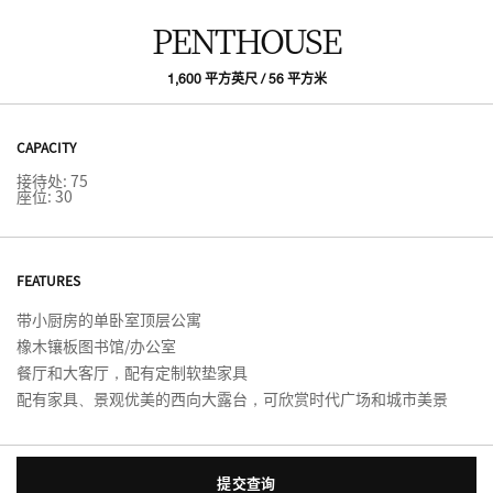
PENTHOUSE
1,600 平方英尺 / 56 平方米
CAPACITY
接待处: 75
座位: 30
FEATURES
带小厨房的单卧室顶层公寓
橡木镶板图书馆/办公室
餐厅和大客厅，配有定制软垫家具
配有家具、景观优美的西向大露台，可欣赏时代广场和城市美景
提交查询