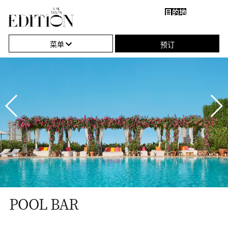
目的地
关
单
Pool
闭
击
Bar
菜单
预订
导
打
航
开
或
关
闭
导
航
POOL BAR