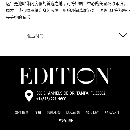
这里是池畔休闲度假的首选之地，可将坦帕市中心的美景尽收眼底。
周末，热带绿洲将变身为激情四射的晚间鸡尾酒会，顶级 DJ 将为您带
来美妙的音乐。
营业时间
每日开放
周日至周四
11:00 AM - 10:00 PM
周五&周六
11:00 AM - 12:00 AM
外
500 CHANNELSIDE DR, TAMPA, FL 33602
部：
+1 (813) 221-4600
通
过
媒体报道
注册
法规相关
隐私政策
加入我们
联系我们
Google
地
ENGLISH
图
前