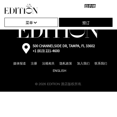
目的地
关
单
闭
击
菜单
预订
导
打
航
开
或
外
500 CHANNELSIDE DR, TAMPA, FL 33602
部：
+1 (813) 221-4600
关
通
过
闭
媒体报道
注册
法规相关
隐私政策
加入我们
联系我们
Google
地
导
ENGLISH
图
前
航
往
© 2026 EDITION 酒店版权所有.
地
图
位
置