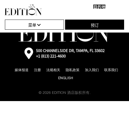
目的地
关
单
闭
击
菜单
预订
导
打
航
开
或
外
500 CHANNELSIDE DR, TAMPA, FL 33602
部：
+1 (813) 221-4600
关
通
过
闭
媒体报道
注册
法规相关
隐私政策
加入我们
联系我们
Google
地
导
ENGLISH
图
前
航
往
© 2026 EDITION 酒店版权所有.
地
图
位
置