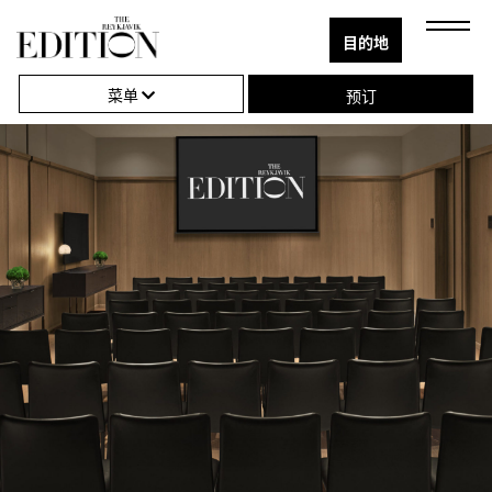
目的地
关
单
Next
Close
闭
击
菜单
预订
导
打
航
开
或
关
闭
导
航