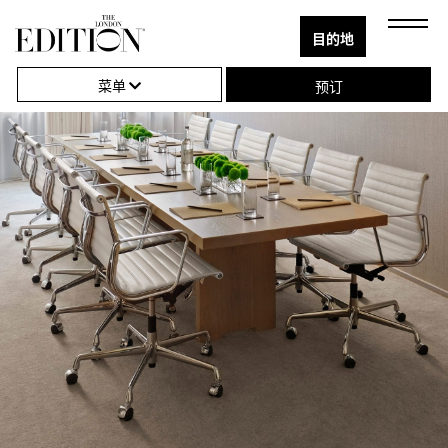
目的地
关
单
Close
闭
击
菜单
预订
导
打
航
开
或
关
闭
导
航