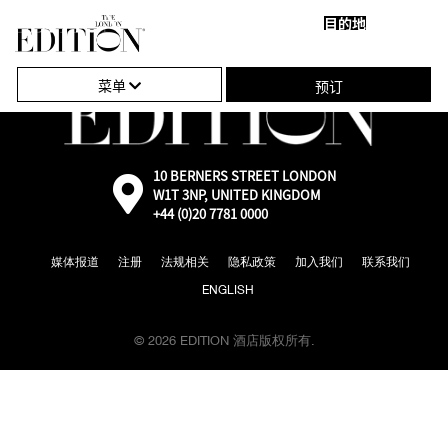
目的地
关
单
闭
击
菜单
预订
导
打
航
开
或
10 BERNERS STREET LONDON
外
W1T 3NP, UNITED KINGDOM
部：
关
+44 (0)20 7781 0000
通
过
闭
Google
媒体报道
注册
法规相关
隐私政策
加入我们
联系我们
地
导
图
ENGLISH
航
前
往
© 2026 EDITION 酒店版权所有.
地
图
位
置