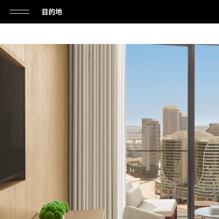
目的地
单
击
打
开
或
关
闭
导
航