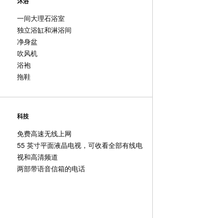
沐浴
一间大理石浴室
独立浴缸和淋浴间
净身盆
吹风机
豪华客
浴袍
拖鞋
42 平方米 /
科技
免费高速无线上网
55 英寸平面液晶电视，可收看全部有线电
视和高清频道
两部带语音信箱的电话