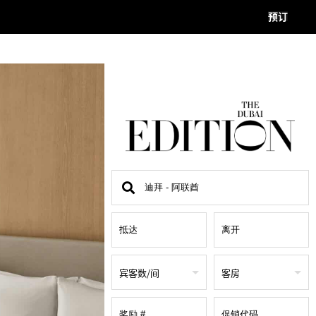
预订
查
找
地
点
宾客数/间
客房