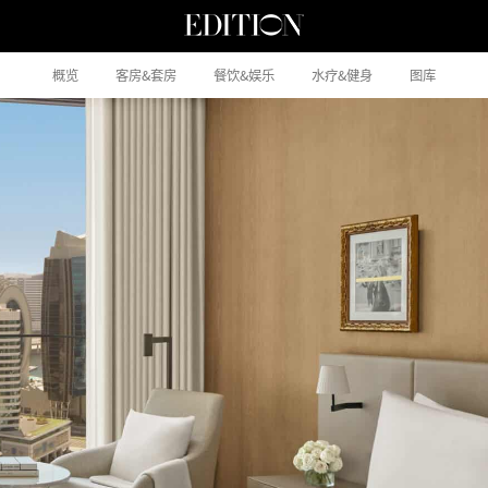
概览
客房&套房
餐饮&娱乐
水疗&健身
图库