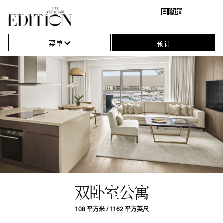
目的地
关
单
闭
击
菜单
预订
导
打
航
开
或
关
闭
导
航
双卧室公寓
108 平方米 / 1162 平方英尺