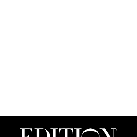
单卧室公寓
75 平方米 / 807 平方英尺
每七天两次全面客房清洁服务
每周三次简单客房清洁服务
迷你吧存货充足
设备齐全的厨房
独家使用住宅内的健身房和游泳池