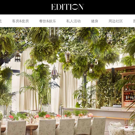
览
客房&套房
餐饮&娱乐
私人活动
健身
周边社区