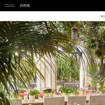
目的地
单
豪
概
击
华
庆
打
典
套
开
房
或
关
闭
导
航